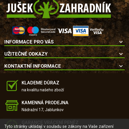
keyboard_arrow_down
INFORMACE PRO VÁS
keyboard_arrow_down
UŽITEČNÉ ODKAZY
keyboard_arrow_down
KONTAKTNÍ INFORMACE
KLADEME DŮRAZ
na kvalitu našeho zboží
KAMENNÁ PRODEJNA
Nádražní 17, Jablunkov
GARANCE VRÁCENÍ PENĚZ
Tyto stránky ukládají v souladu se zákony na Vaše zařízení