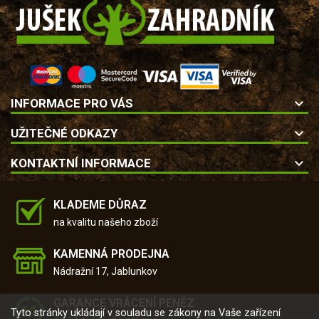
keyboard_arrow_down
INFORMACE PRO VÁS
keyboard_arrow_down
UŽITEČNÉ ODKAZY
keyboard_arrow_down
KONTAKTNÍ INFORMACE
KLADEME DŮRAZ
na kvalitu našeho zboží
KAMENNÁ PRODEJNA
Nádražní 17, Jablunkov
GARANCE VRÁCENÍ PENĚZ
Tyto stránky ukládají v souladu se zákony na Vaše zařízení