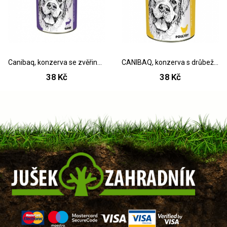
Canibaq, konzerva se zvěřinou, 1250 g
CANIBAQ, konzerva s drůbežím masem, 1250g
38 Kč
38 Kč