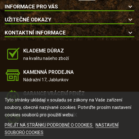
keyboard_arrow_down
INFORMACE PRO VÁS
keyboard_arrow_down
UŽITEČNÉ ODKAZY
keyboard_arrow_down
KONTAKTNÍ INFORMACE
KLADEME DŮRAZ
na kvalitu našeho zboží
KAMENNÁ PRODEJNA
Nádražní 17, Jablunkov
GARANCE VRÁCENÍ PENĚZ
Tyto stránky ukládají v souladu se zákony na Vaše zařízení
do 14-ti dnů dle zákona
soubory, obecně nazývané cookies. Potvrďte prosím nastavení
SPOKOJENÝ ZÁKAZNÍK
cookies souborů pro použití webu.
je pro nás prioritou
PŘEJÍT NA STRÁNKU PODROBNĚ O COOKIES
NASTAVENÍ
SOUBORŮ COOKIES