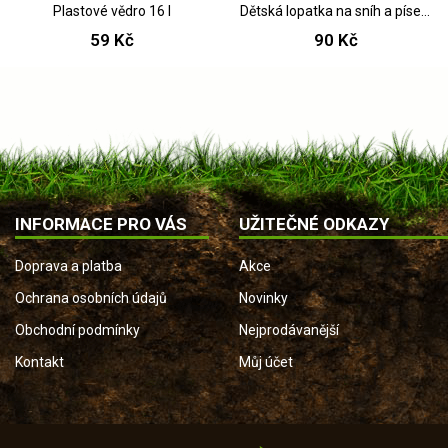
Plastové vědro 16 l
Dětská lopatka na sníh a písek, zelená, 73 cm
59 Kč
90 Kč
INFORMACE PRO VÁS
UŽITEČNÉ ODKAZY
Doprava a platba
Akce
Ochrana osobních údajů
Novinky
Obchodní podmínky
Nejprodávanější
Kontakt
Můj účet