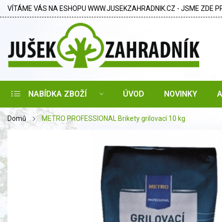
VÍTÁME VÁS NA ESHOPU WWW.JUSEKZAHRADNIK.CZ - JSME ZDE PRO
NABÍDKA ZBOŽÍ
ÚVOD
NOVINKY
Domů
METRO PROFESSIONAL Brikety grilovací 10 kg