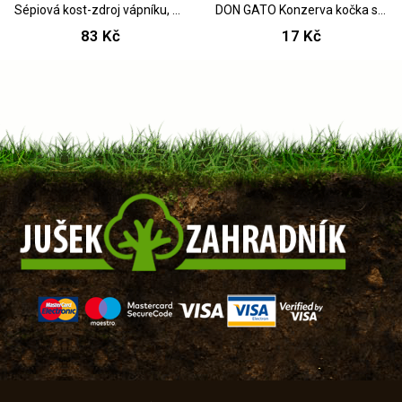
Sépiová kost-zdroj vápníku, 16,5 cm
DON GATO Konzerva kočka s kuřecím masem 415 g
83 Kč
17 Kč