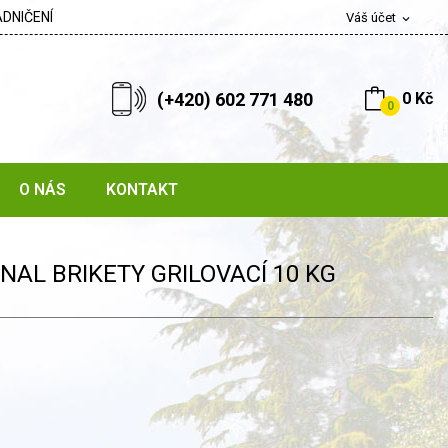
DNIČENÍ
Váš účet
expand_more
(+420) 602 771 480
0 Kč
0
O NÁS
KONTAKT
AL BRIKETY GRILOVACÍ 10 KG