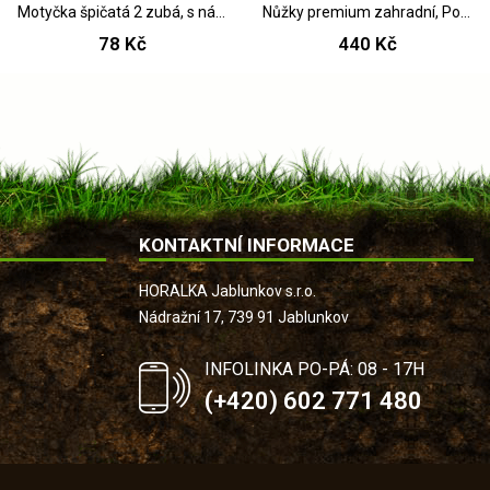
Motyčka špičatá 2 zubá, s násadou 25 cm, FED
Nůžky premium zahradní, PowerCut
78 Kč
440 Kč
KONTAKTNÍ INFORMACE
HORALKA Jablunkov s.r.o.
Nádražní 17, 739 91 Jablunkov
INFOLINKA PO-PÁ: 08 - 17H
(+420) 602 771 480